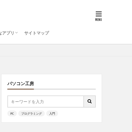
うためのコンピュータ環
ティ対策を行おう
ode をインストールしよう
ログラミング ・・・
キュリティ対策ソフト
ットアップ
初心者
ッチ
なアプリ
サイトマップ
うためのコンピュータ環
ティ対策を行おう
ode をインストールしよう
ログラミング ・・・
ッチ
パソコン工房
PC
プログラミング
入門