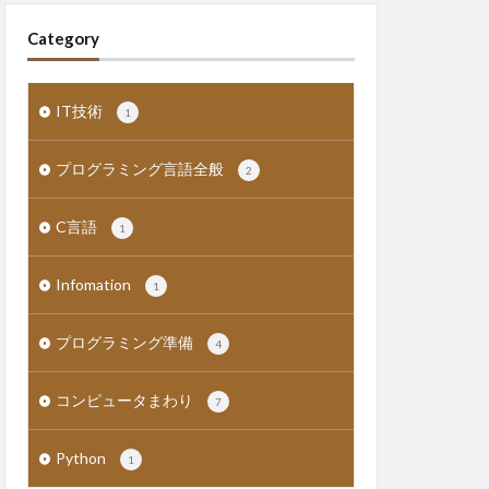
Category
IT技術
1
プログラミング言語全般
2
C言語
1
Infomation
1
プログラミング準備
4
コンピュータまわり
7
Python
1