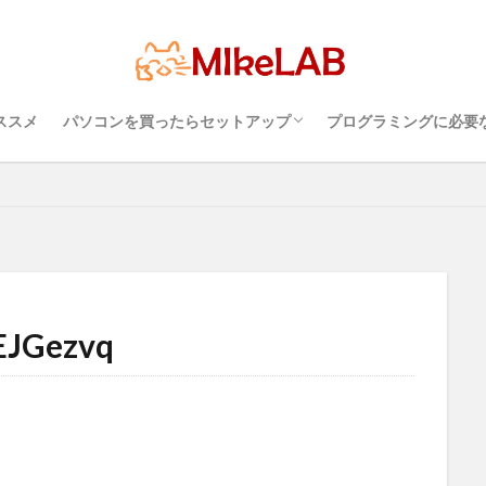
超初心者のパソコンの選び方（３）・・・知
超初心者のパソコンの選び方（１）・・・
超初心者のパソコンの選び方（２）・・・快
プログラミングを行
パソコンのセキュリ
Visual Studio C
タッチタイピングとプ
PC選択
ウィルス対策
PC準備
プログラミング準備
セ
LAN
IDE
インストール
どれがいい
選ぶ
PCセ
っておこうスペック
Windows？それとも Mac？
適に使うためのPC性能選び
境
めざせブラインドタ
プログラミング言語
ススメ
パソコンを買ったらセットアップ
プログラミングに必要
検索
超初心者のパソコンの選び方（３）・・・知
超初心者のパソコンの選び方（１）・・・
超初心者のパソコンの選び方（２）・・・快
プログラミングを行
パソコンのセキュリ
Visual Studio C
タッチタイピングとプ
っておこうスペック
Windows？それとも Mac？
適に使うためのPC性能選び
境
めざせブラインドタ
EJGezvq