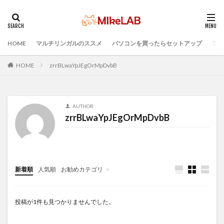
HOME
マルチリンガルのススメ
パソコンを買ったらセットアップ
プロ
タグ
PCセットアップ
初心者
マルチリンガル
HOME
zrrBLwaYpJEgOrMpDvbB
プログラミング言語
ブラインドタッチ
PC選択
ウィルス対策
PC準備
プログラミング準備
AUTHOR
セキュリティ対策ソフト
Visual Studio Code
LAN
zrrBLwaYpJEgOrMpDvbB
IDE
インストール
どれがいい
選ぶ
検索
新着順
人気順
お勧めカテゴリ
Infomation
投稿が1件も見つかりませんでした。