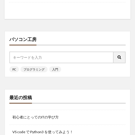
パソコン工房
PC
プログラミング
入門
最近の投稿
初心者にとってのITの学び方
VS code で Python3 を使ってみよう！