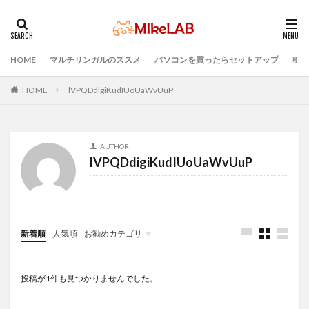
HOME
マルチリンガルのススメ
パソコンを買ったらセットアップ
プロ
タグ
PC選択
ウィルス対策
PC準備
HOME
lVPQDdigiKudIUoUaWvUuP
プログラミング準備
セキュリティ対策ソフト
Visual Studio Code
LAN
IDE
インストール
AUTHOR
どれがいい
選ぶ
PCセットアップ
初心者
lVPQDdigiKudIUoUaWvUuP
マルチリンガル
プログラミング言語
ブラインドタッチ
検索
新着順
人気順
お勧めカテゴリ
Infomation
投稿が1件も見つかりませんでした。