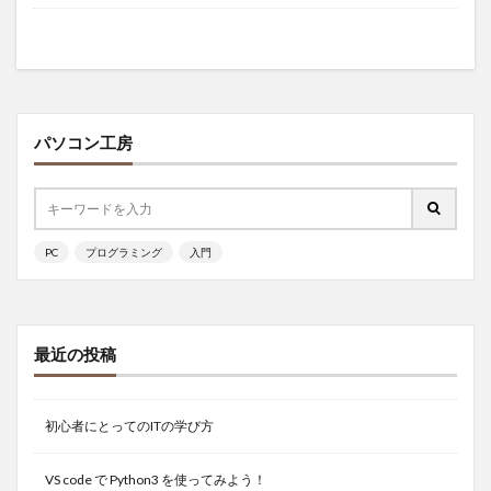
パソコン工房
PC
プログラミング
入門
最近の投稿
初心者にとってのITの学び方
VS code で Python3 を使ってみよう！