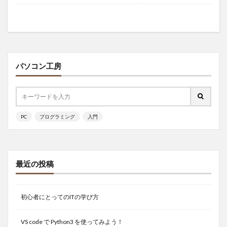
パソコン工房
PC
プログラミング
入門
最近の投稿
初心者にとってのITの学び方
VS code で Python3 を使ってみよう！