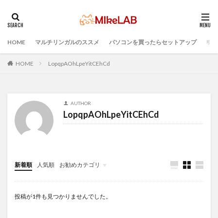
HOME
マルチリンガルのススメ
パソコンを買ったらセットアップ
プロ
タグ
選ぶ
PCセットアップ
初心者
マルチリンガル
HOME
LopqpAOhLpeYitCEhCd
プログラミング言語
ブラインドタッチ
PC選択
ウィルス対策
PC準備
プログラミング準備
AUTHOR
セキュリティ対策ソフト
Visual Studio Code
LAN
LopqpAOhLpeYitCEhCd
IDE
インストール
どれがいい
検索
新着順
人気順
お勧めカテゴリ
Infomation
投稿が1件も見つかりませんでした。