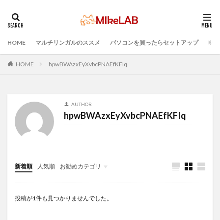
HOME
マルチリンガルのススメ
パソコンを買ったらセットアップ
プロ
タグ
プログラミング準備
セキュリティ対策ソフト
HOME
hpwBWAzxEyXvbcPNAEfKFIq
Visual Studio Code
LAN
IDE
インストール
どれがいい
選ぶ
PCセットアップ
初心者
AUTHOR
マルチリンガル
プログラミング言語
hpwBWAzxEyXvbcPNAEfKFIq
ブラインドタッチ
PC選択
ウィルス対策
PC準備
検索
新着順
人気順
お勧めカテゴリ
Infomation
投稿が1件も見つかりませんでした。