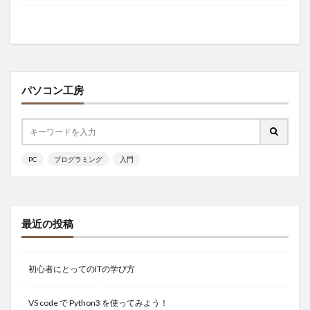
パソコン工房
PC
プログラミング
入門
最近の投稿
初心者にとってのITの学び方
VS code で Python3 を使ってみよう！