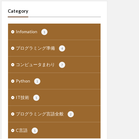
Category
Infomation
1
プログラミング準備
4
コンピュータまわり
7
Python
1
IT技術
1
プログラミング言語全般
2
C言語
1