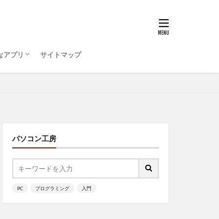
うためのコンピュータ環
ティ対策を行おう
ode をインストールしよう
ログラミング ・・・
ットアップ
初心者
PC準備
ッチ
なアプリ
サイトマップ
うためのコンピュータ環
ティ対策を行おう
ode をインストールしよう
ログラミング ・・・
ッチ
パソコン工房
PC
プログラミング
入門