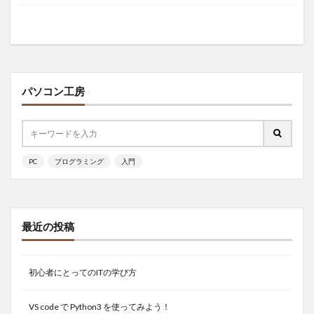
パソコン工房
PC
プログラミング
入門
最近の投稿
初心者にとってのITの学び方
VS code で Python3 を使ってみよう！