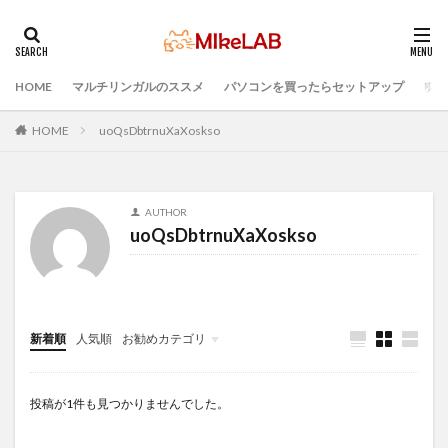
HOME
マルチリンガルのススメ
パソコンを買ったらセットアップ
プロ
タグ
PC準備
プログラミング準備
HOME
uoQsDbtrnuXaXoskso
セキュリティ対策ソフト
Visual Studio Code
LAN
IDE
インストール
どれがいい
選ぶ
AUTHOR
PCセットアップ
初心者
マルチリンガル
uoQsDbtrnuXaXoskso
プログラミング言語
ブラインドタッチ
PC選択
ウィルス対策
検索
新着順
人気順
お勧めカテゴリ
Infomation
投稿が1件も見つかりませんでした。