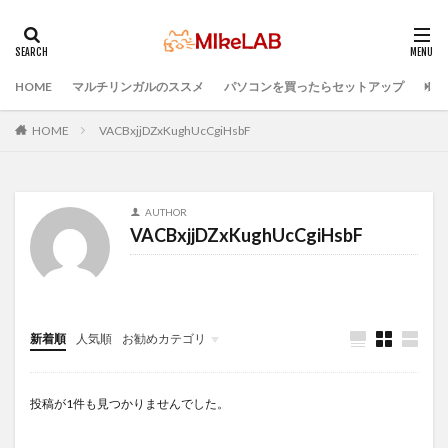
HOME
マルチリンガルのススメ
パソコンを買ったらセットアップ
プロ
タグ
どれがいい
選ぶ
PCセットアップ
初心者
HOME
VACBxjjDZxKughUcCgiHsbF
マルチリンガル
プログラミング言語
ブラインドタッチ
PC選択
ウィルス対策
AUTHOR
PC準備
プログラミング準備
VACBxjjDZxKughUcCgiHsbF
セキュリティ対策ソフト
Visual Studio Code
LAN
IDE
インストール
検索
新着順
人気順
お勧めカテゴリ
Infomation
投稿が1件も見つかりませんでした。