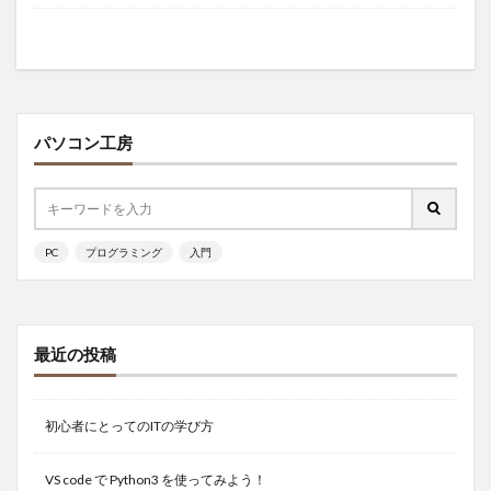
パソコン工房
PC
プログラミング
入門
最近の投稿
初心者にとってのITの学び方
VS code で Python3 を使ってみよう！