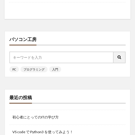
パソコン工房
PC
プログラミング
入門
最近の投稿
初心者にとってのITの学び方
VS code で Python3 を使ってみよう！