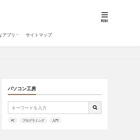
うためのコンピュータ環
ティ対策を行おう
ode をインストールしよう
ログラミング ・・・
ログラミング準備
ッチ
なアプリ
サイトマップ
うためのコンピュータ環
ティ対策を行おう
ode をインストールしよう
ログラミング ・・・
ッチ
パソコン工房
PC
プログラミング
入門