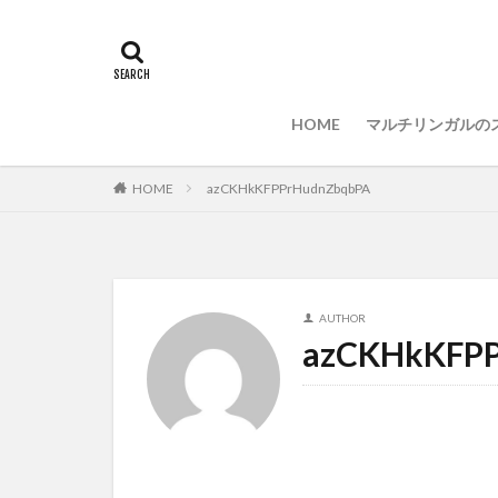
インストール
プログラミング言
セキュリティ対策
HOME
マルチリンガルの
HOME
azCKHkKFPPrHudnZbqbPA
AUTHOR
azCKHkKFP