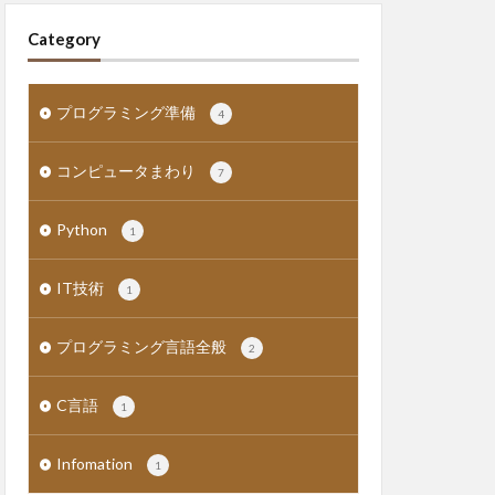
Category
プログラミング準備
4
コンピュータまわり
7
Python
1
IT技術
1
プログラミング言語全般
2
C言語
1
Infomation
1