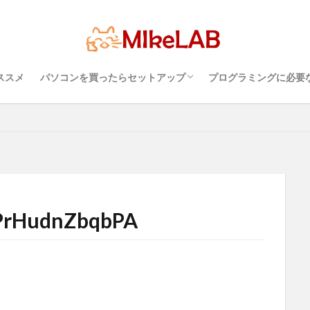
超初心者のパソコンの選び方（３）・・・知
超初心者のパソコンの選び方（１）・・・
超初心者のパソコンの選び方（２）・・・快
プログラミングを行
パソコンのセキュリ
Visual Studio C
タッチタイピングとプ
どれがいい
選ぶ
PCセットアップ
初心者
マルチリンガル
語
ブラインドタッチ
PC選択
ウィルス対策
PC準備
プ
っておこうスペック
Windows？それとも Mac？
適に使うためのPC性能選び
境
めざせブラインドタ
ソフト
Visual Studio Code
LAN
IDE
ススメ
パソコンを買ったらセットアップ
プログラミングに必要
検索
超初心者のパソコンの選び方（３）・・・知
超初心者のパソコンの選び方（１）・・・
超初心者のパソコンの選び方（２）・・・快
プログラミングを行
パソコンのセキュリ
Visual Studio C
タッチタイピングとプ
っておこうスペック
Windows？それとも Mac？
適に使うためのPC性能選び
境
めざせブラインドタ
PrHudnZbqbPA