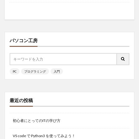
パソコン工房
PC
プログラミング
入門
最近の投稿
初心者にとってのITの学び方
VS code で Python3 を使ってみよう！