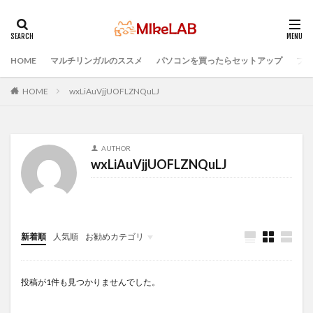
HOME
マルチリンガルのススメ
パソコンを買ったらセットアップ
プロ
タグ
プログラミング準備
セキュリティ対策ソフト
HOME
wxLiAuVjjUOFLZNQuLJ
Visual Studio Code
LAN
IDE
インストール
どれがいい
選ぶ
PCセットアップ
初心者
AUTHOR
マルチリンガル
プログラミング言語
wxLiAuVjjUOFLZNQuLJ
ブラインドタッチ
PC選択
ウィルス対策
PC準備
検索
新着順
人気順
お勧めカテゴリ
Infomation
投稿が1件も見つかりませんでした。