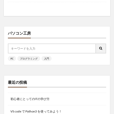
パソコン工房
PC
プログラミング
入門
最近の投稿
初心者にとってのITの学び方
VS code で Python3 を使ってみよう！