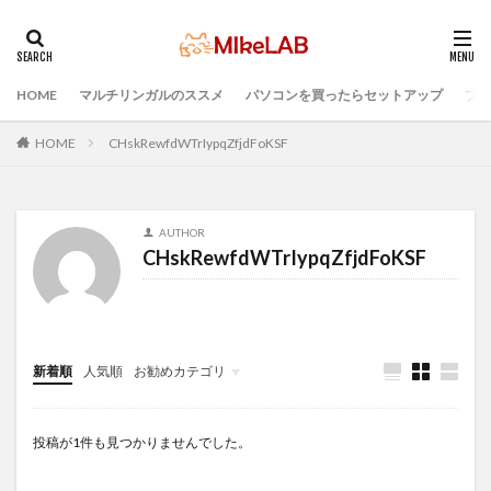
HOME
マルチリンガルのススメ
パソコンを買ったらセットアップ
プロ
タグ
インストール
どれがいい
選ぶ
HOME
CHskRewfdWTrIypqZfjdFoKSF
PCセットアップ
初心者
マルチリンガル
プログラミング言語
ブラインドタッチ
PC選択
AUTHOR
ウィルス対策
PC準備
プログラミング準備
CHskRewfdWTrIypqZfjdFoKSF
セキュリティ対策ソフト
Visual Studio Code
LAN
IDE
検索
新着順
人気順
お勧めカテゴリ
Infomation
投稿が1件も見つかりませんでした。