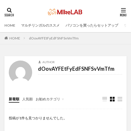
HOME
マルチリンガルのススメ
パソコンを買ったらセットアップ
プロ
タグ
Visual Studio Code
LAN
IDE
インストール
HOME
dOovAYFEtFyEdFSNFSvVmTfm
どれがいい
選ぶ
PCセットアップ
初心者
マルチリンガル
プログラミング言語
AUTHOR
ブラインドタッチ
PC選択
ウィルス対策
dOovAYFEtFyEdFSNFSvVmTfm
PC準備
プログラミング準備
セキュリティ対策ソフト
検索
新着順
人気順
お勧めカテゴリ
Infomation
投稿が1件も見つかりませんでした。