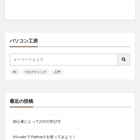
パソコン工房
PC
プログラミング
入門
最近の投稿
初心者にとってのITの学び方
VS code で Python3 を使ってみよう！