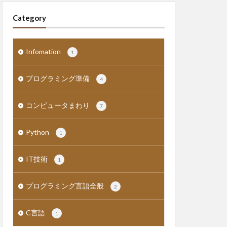
Category
Infomation
1
プログラミング準備
4
コンピュータまわり
7
Python
1
IT技術
1
プログラミング言語全般
2
C言語
1