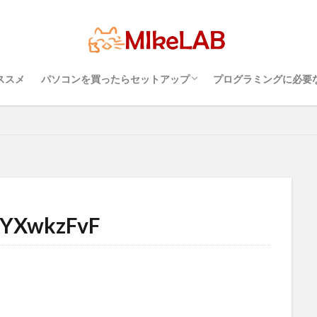
超初心者のパソコンの選び方（３）・・・知
超初心者のパソコンの選び方（１）・・・
超初心者のパソコンの選び方（２）・・・快
プログラミングを行
パソコンのセキュリ
Visual Studio C
タッチタイピングとプ
ットアップ
初心者
マルチリンガル
プログラミング言語
ブラ
ルス対策
PC準備
プログラミング準備
セキュリティ対策ソフト
っておこうスペック
Windows？それとも Mac？
適に使うためのPC性能選び
境
めざせブラインドタ
インストール
どれがいい
ススメ
パソコンを買ったらセットアップ
プログラミングに必要
検索
超初心者のパソコンの選び方（３）・・・知
超初心者のパソコンの選び方（１）・・・
超初心者のパソコンの選び方（２）・・・快
プログラミングを行
パソコンのセキュリ
Visual Studio C
タッチタイピングとプ
っておこうスペック
Windows？それとも Mac？
適に使うためのPC性能選び
境
めざせブラインドタ
YXwkzFvF