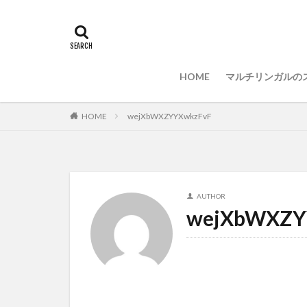
選ぶ
PCセ
PC選択
ウィ
LAN
IDE
HOME
マルチリンガルの
HOME
wejXbWXZYYXwkzFvF
AUTHOR
wejXbWXZY