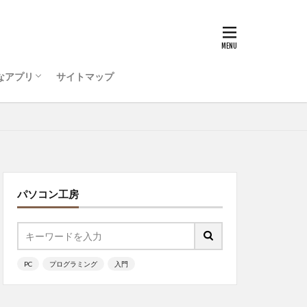
うためのコンピュータ環
ティ対策を行おう
ode をインストールしよう
ログラミング ・・・
インドタッチ
Visual Studio Code
ッチ
なアプリ
サイトマップ
うためのコンピュータ環
ティ対策を行おう
ode をインストールしよう
ログラミング ・・・
ッチ
パソコン工房
PC
プログラミング
入門