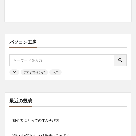
パソコン工房
PC
プログラミング
入門
最近の投稿
初心者にとってのITの学び方
VS code で Python3 を使ってみよう！