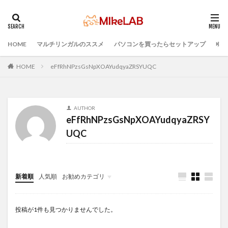
HOME
マルチリンガルのススメ
パソコンを買ったらセットアップ
プロ
タグ
プログラミング言語
ブラインドタッチ
PC選択
HOME
eFfRhNPzsGsNpXOAYudqyaZRSYUQC
ウィルス対策
PC準備
プログラミング準備
セキュリティ対策ソフト
Visual Studio Code
LAN
AUTHOR
IDE
インストール
どれがいい
選ぶ
eFfRhNPzsGsNpXOAYudqyaZRSY
PCセットアップ
初心者
マルチリンガル
UQC
検索
新着順
人気順
お勧めカテゴリ
Infomation
投稿が1件も見つかりませんでした。