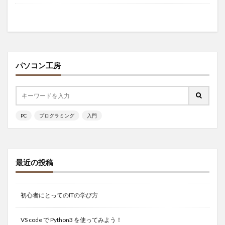
パソコン工房
PC
プログラミング
入門
最近の投稿
初心者にとってのITの学び方
VS code で Python3 を使ってみよう！