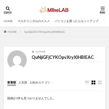
HOME
マルチリンガルのススメ
パソコンを買ったらセットアップ
プロ
タグ
LAN
IDE
インストール
どれがいい
選ぶ
HOME
QuNjiGFjCYKOpvXryXlHBIEAC
PCセットアップ
初心者
マルチリンガル
プログラミング言語
ブラインドタッチ
PC選択
AUTHOR
ウィルス対策
PC準備
プログラミング準備
QuNjiGFjCYKOpvXryXlHBIEAC
セキュリティ対策ソフト
Visual Studio Code
検索
新着順
人気順
お勧めカテゴリ
Infomation
投稿が1件も見つかりませんでした。