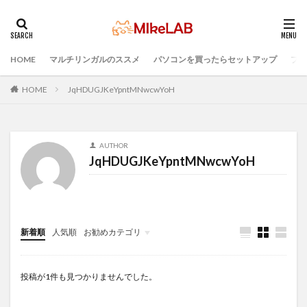
HOME
マルチリンガルのススメ
パソコンを買ったらセットアップ
プロ
タグ
IDE
インストール
どれがいい
選ぶ
HOME
JqHDUGJKeYpntMNwcwYoH
PCセットアップ
初心者
マルチリンガル
プログラミング言語
ブラインドタッチ
PC選択
AUTHOR
ウィルス対策
PC準備
プログラミング準備
JqHDUGJKeYpntMNwcwYoH
セキュリティ対策ソフト
Visual Studio Code
LAN
検索
新着順
人気順
お勧めカテゴリ
Infomation
投稿が1件も見つかりませんでした。