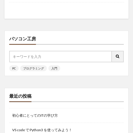
パソコン工房
PC
プログラミング
入門
最近の投稿
初心者にとってのITの学び方
VS code で Python3 を使ってみよう！