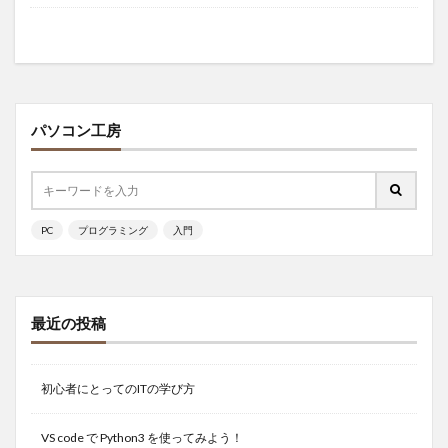
パソコン工房
PC
プログラミング
入門
最近の投稿
初心者にとってのITの学び方
VS code で Python3 を使ってみよう！