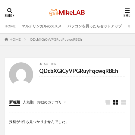
HOME
マルチリンガルのススメ
パソコンを買ったらセットアップ
プロ
タグ
PC選択
ウィルス対策
PC準備
HOME
QDcbXGiCyVPGRuyFqcwqRBEh
プログラミング準備
セキュリティ対策ソフト
Visual Studio Code
LAN
IDE
インストール
AUTHOR
どれがいい
選ぶ
PCセットアップ
初心者
QDcbXGiCyVPGRuyFqcwqRBEh
マルチリンガル
プログラミング言語
ブラインドタッチ
検索
新着順
人気順
お勧めカテゴリ
Infomation
投稿が1件も見つかりませんでした。