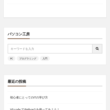
パソコン工房
PC
プログラミング
入門
最近の投稿
初心者にとってのITの学び方
VS code で Python3 を使ってみよう！