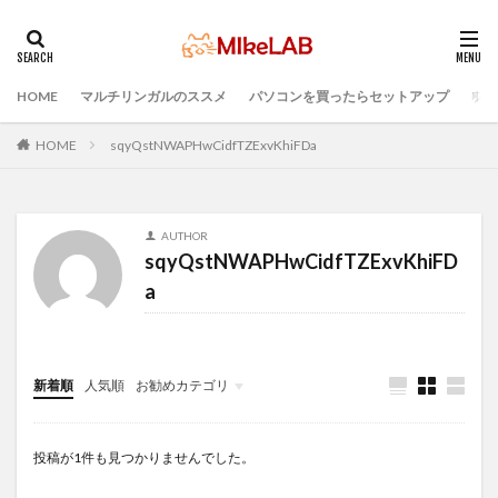
HOME
マルチリンガルのススメ
パソコンを買ったらセットアップ
プロ
タグ
PC選択
ウィルス対策
PC準備
HOME
sqyQstNWAPHwCidfTZExvKhiFDa
プログラミング準備
セキュリティ対策ソフト
Visual Studio Code
LAN
IDE
インストール
AUTHOR
どれがいい
選ぶ
PCセットアップ
初心者
sqyQstNWAPHwCidfTZExvKhiFD
マルチリンガル
プログラミング言語
a
ブラインドタッチ
検索
新着順
人気順
お勧めカテゴリ
Infomation
投稿が1件も見つかりませんでした。