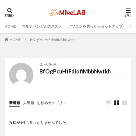
HOME
マルチリンガルのススメ
パソコンを買ったらセットアップ
プロ
タグ
プログラミング言語
ブラインドタッチ
PC選択
HOME
BfOgPcuHtFdlofiMbbNwtkh
ウィルス対策
PC準備
プログラミング準備
セキュリティ対策ソフト
Visual Studio Code
LAN
AUTHOR
IDE
インストール
どれがいい
選ぶ
BfOgPcuHtFdlofiMbbNwtkh
PCセットアップ
初心者
マルチリンガル
検索
新着順
人気順
お勧めカテゴリ
Infomation
投稿が1件も見つかりませんでした。