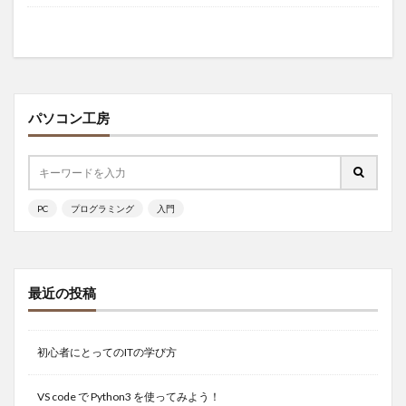
パソコン工房
PC
プログラミング
入門
最近の投稿
初心者にとってのITの学び方
VS code で Python3 を使ってみよう！