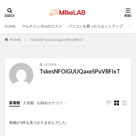
HOME
マルチリンガルのススメ
パソコンを買ったらセットアップ
プロ
タグ
PC選択
ウィルス対策
PC準備
HOME
TskesNFOiGUUQaxeSPuVBFIxT
プログラミング準備
セキュリティ対策ソフト
Visual Studio Code
LAN
IDE
インストール
AUTHOR
どれがいい
選ぶ
PCセットアップ
初心者
TskesNFOiGUUQaxeSPuVBFIxT
マルチリンガル
プログラミング言語
ブラインドタッチ
検索
新着順
人気順
お勧めカテゴリ
Infomation
投稿が1件も見つかりませんでした。