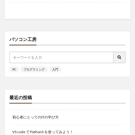
パソコン工房
PC
プログラミング
入門
最近の投稿
初心者にとってのITの学び方
VS code で Python3 を使ってみよう！