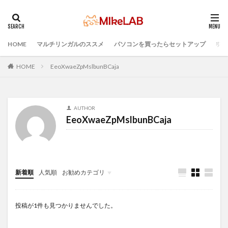
HOME
マルチリンガルのススメ
パソコンを買ったらセットアップ
プロ
タグ
どれがいい
選ぶ
PCセットアップ
初心者
HOME
EeoXwaeZpMslbunBCaja
マルチリンガル
プログラミング言語
ブラインドタッチ
PC選択
ウィルス対策
AUTHOR
PC準備
プログラミング準備
EeoXwaeZpMslbunBCaja
セキュリティ対策ソフト
Visual Studio Code
LAN
IDE
インストール
検索
新着順
人気順
お勧めカテゴリ
Infomation
投稿が1件も見つかりませんでした。