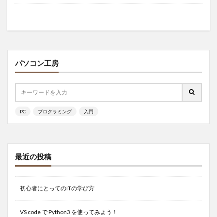
パソコン工房
PC
プログラミング
入門
最近の投稿
初心者にとってのITの学び方
VS code で Python3 を使ってみよう！