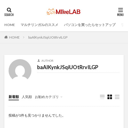
HOME
マルチリンガルのススメ
パソコンを買ったらセットアップ
プロ
タグ
選ぶ
PCセットアップ
初心者
マルチリンガル
HOME
baAlKynkJSqiUOtRrvILGP
プログラミング言語
ブラインドタッチ
PC選択
ウィルス対策
PC準備
プログラミング準備
AUTHOR
セキュリティ対策ソフト
Visual Studio Code
LAN
baAlKynkJSqiUOtRrvILGP
IDE
インストール
どれがいい
検索
新着順
人気順
お勧めカテゴリ
Infomation
投稿が1件も見つかりませんでした。