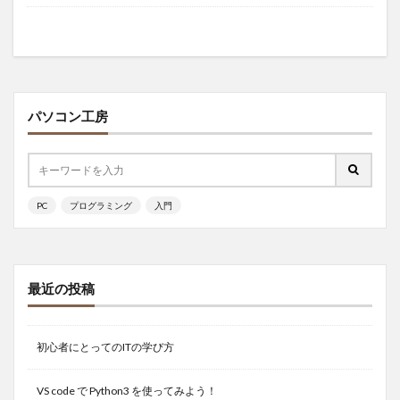
パソコン工房
PC
プログラミング
入門
最近の投稿
初心者にとってのITの学び方
VS code で Python3 を使ってみよう！