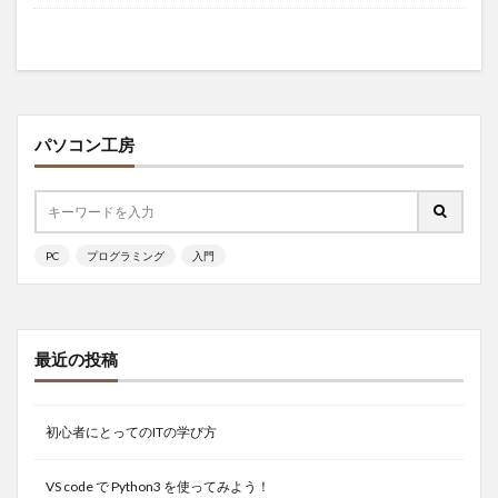
パソコン工房
PC
プログラミング
入門
最近の投稿
初心者にとってのITの学び方
VS code で Python3 を使ってみよう！