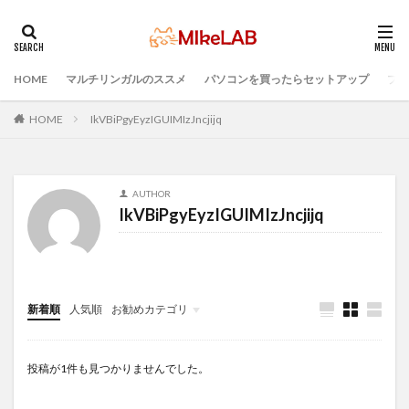
HOME
マルチリンガルのススメ
パソコンを買ったらセットアップ
プロ
タグ
初心者
マルチリンガル
プログラミング言語
HOME
IkVBiPgyEyzIGUIMIzJncjijq
ブラインドタッチ
PC選択
ウィルス対策
PC準備
プログラミング準備
AUTHOR
セキュリティ対策ソフト
Visual Studio Code
LAN
IkVBiPgyEyzIGUIMIzJncjijq
IDE
インストール
どれがいい
選ぶ
PCセットアップ
検索
新着順
人気順
お勧めカテゴリ
Infomation
投稿が1件も見つかりませんでした。