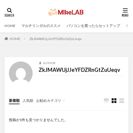
HOME
マルチリンガルのススメ
パソコンを買ったらセットアップ
プロ
タグ
ブラインドタッチ
PC選択
ウィルス対策
HOME
ZkJMAWUjJJeYFDZRnGtZuUeqv
PC準備
プログラミング準備
セキュリティ対策ソフト
Visual Studio Code
LAN
AUTHOR
IDE
インストール
どれがいい
選ぶ
ZkJMAWUjJJeYFDZRnGtZuUeqv
PCセットアップ
初心者
マルチリンガル
プログラミング言語
検索
新着順
人気順
お勧めカテゴリ
Infomation
投稿が1件も見つかりませんでした。