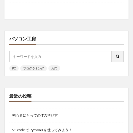
パソコン工房
PC
プログラミング
入門
最近の投稿
初心者にとってのITの学び方
VS code で Python3 を使ってみよう！