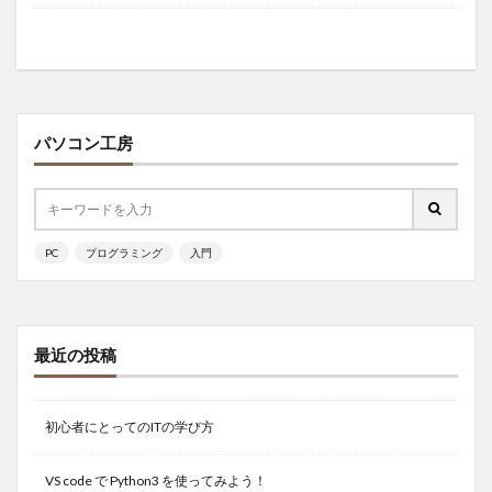
パソコン工房
PC
プログラミング
入門
最近の投稿
初心者にとってのITの学び方
VS code で Python3 を使ってみよう！