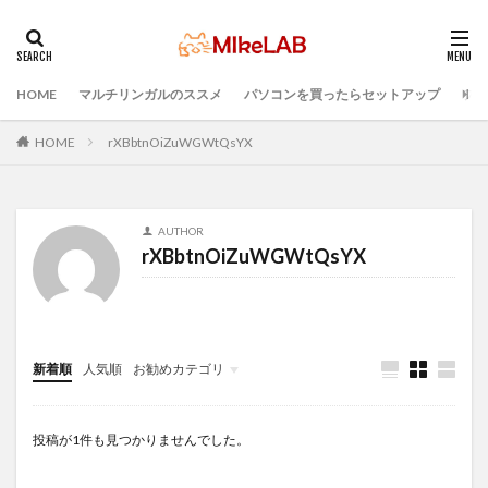
HOME
マルチリンガルのススメ
パソコンを買ったらセットアップ
プロ
タグ
ブラインドタッチ
PC選択
ウィルス対策
HOME
rXBbtnOiZuWGWtQsYX
PC準備
プログラミング準備
セキュリティ対策ソフト
Visual Studio Code
LAN
AUTHOR
IDE
インストール
どれがいい
選ぶ
rXBbtnOiZuWGWtQsYX
PCセットアップ
初心者
マルチリンガル
プログラミング言語
検索
新着順
人気順
お勧めカテゴリ
Infomation
投稿が1件も見つかりませんでした。