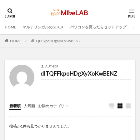
HOME
マルチリンガルのススメ
パソコンを買ったらセットアップ
プロ
タグ
選ぶ
PCセットアップ
初心者
マルチリンガル
HOME
dlTQFFkpoHDgXyXoKwBENZ
プログラミング言語
ブラインドタッチ
PC選択
ウィルス対策
PC準備
プログラミング準備
AUTHOR
セキュリティ対策ソフト
Visual Studio Code
LAN
dlTQFFkpoHDgXyXoKwBENZ
IDE
インストール
どれがいい
検索
新着順
人気順
お勧めカテゴリ
Infomation
投稿が1件も見つかりませんでした。