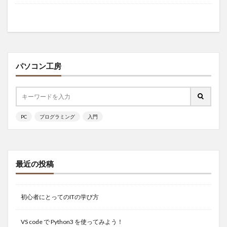
パソコン工房
PC
プログラミング
入門
最近の投稿
初心者にとってのITの学び方
VS code で Python3 を使ってみよう！