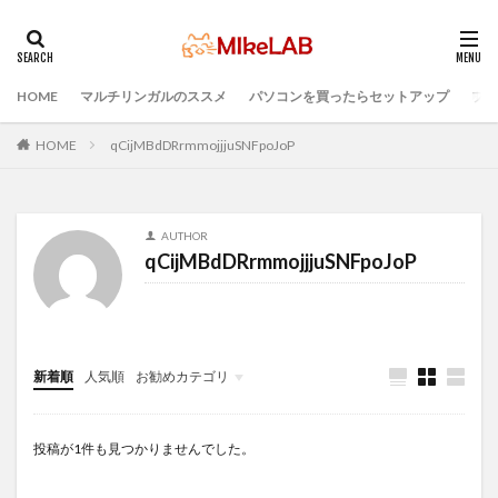
HOME
マルチリンガルのススメ
パソコンを買ったらセットアップ
プロ
タグ
プログラミング言語
ブラインドタッチ
PC選択
HOME
qCijMBdDRrmmojjjuSNFpoJoP
ウィルス対策
PC準備
プログラミング準備
セキュリティ対策ソフト
Visual Studio Code
LAN
AUTHOR
IDE
インストール
どれがいい
選ぶ
qCijMBdDRrmmojjjuSNFpoJoP
PCセットアップ
初心者
マルチリンガル
検索
新着順
人気順
お勧めカテゴリ
Infomation
投稿が1件も見つかりませんでした。