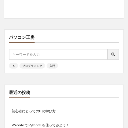
パソコン工房
PC
プログラミング
入門
最近の投稿
初心者にとってのITの学び方
VS code で Python3 を使ってみよう！