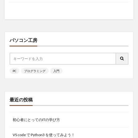
パソコン工房
PC
プログラミング
入門
最近の投稿
初心者にとってのITの学び方
VS code で Python3 を使ってみよう！