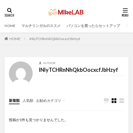
HOME
マルチリンガルのススメ
パソコンを買ったらセットアップ
プロ
タグ
選ぶ
PCセットアップ
初心者
マルチリンガル
HOME
INlyTCHRnNhQkbOocxcfJbHzyf
プログラミング言語
ブラインドタッチ
PC選択
ウィルス対策
PC準備
プログラミング準備
AUTHOR
セキュリティ対策ソフト
Visual Studio Code
LAN
INlyTCHRnNhQkbOocxcfJbHzyf
IDE
インストール
どれがいい
検索
新着順
人気順
お勧めカテゴリ
Infomation
投稿が1件も見つかりませんでした。