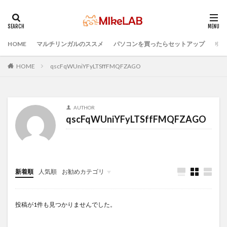
HOME
マルチリンガルのススメ
パソコンを買ったらセットアップ
プロ
タグ
PC選択
ウィルス対策
PC準備
HOME
qscFqWUniYFyLTSffFMQFZAGO
プログラミング準備
セキュリティ対策ソフト
Visual Studio Code
LAN
IDE
インストール
AUTHOR
どれがいい
選ぶ
PCセットアップ
初心者
qscFqWUniYFyLTSffFMQFZAGO
マルチリンガル
プログラミング言語
ブラインドタッチ
検索
新着順
人気順
お勧めカテゴリ
Infomation
投稿が1件も見つかりませんでした。