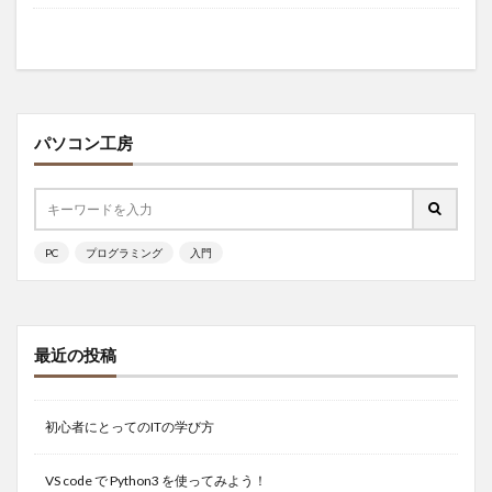
パソコン工房
PC
プログラミング
入門
最近の投稿
初心者にとってのITの学び方
VS code で Python3 を使ってみよう！