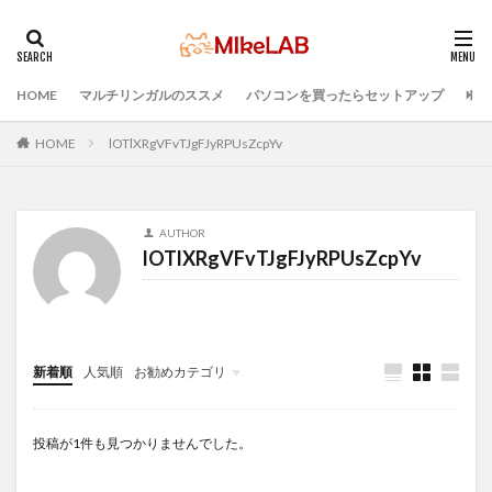
HOME
マルチリンガルのススメ
パソコンを買ったらセットアップ
プロ
タグ
マルチリンガル
プログラミング言語
HOME
lOTlXRgVFvTJgFJyRPUsZcpYv
ブラインドタッチ
PC選択
ウィルス対策
PC準備
プログラミング準備
AUTHOR
セキュリティ対策ソフト
Visual Studio Code
LAN
lOTlXRgVFvTJgFJyRPUsZcpYv
IDE
インストール
どれがいい
選ぶ
PCセットアップ
初心者
検索
新着順
人気順
お勧めカテゴリ
Infomation
投稿が1件も見つかりませんでした。