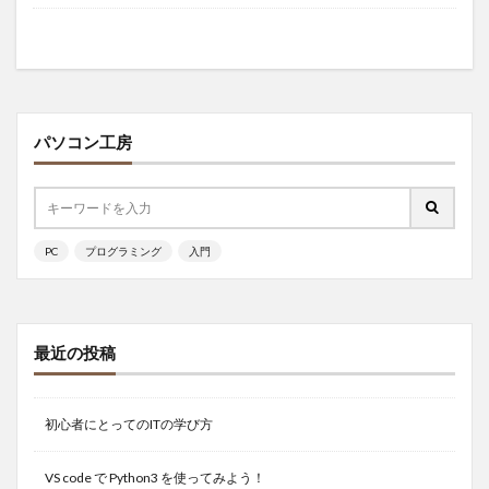
パソコン工房
PC
プログラミング
入門
最近の投稿
初心者にとってのITの学び方
VS code で Python3 を使ってみよう！