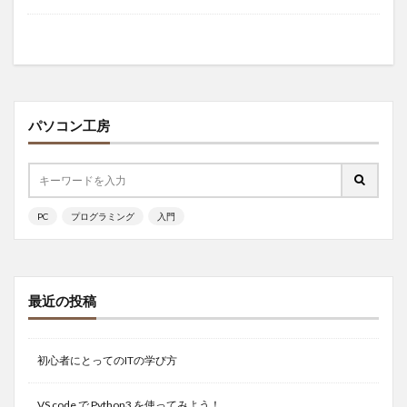
パソコン工房
PC
プログラミング
入門
最近の投稿
初心者にとってのITの学び方
VS code で Python3 を使ってみよう！