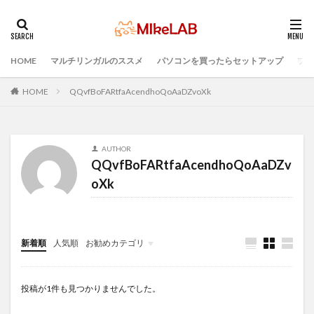
HOME
マルチリンガルのススメ
パソコンを買ったらセットアップ
プロ
タグ
マルチリンガル
プログラミング言語
HOME
QQvfBoFARtfaAcendhoQoAaDZvoXk
ブラインドタッチ
PC選択
ウィルス対策
PC準備
プログラミング準備
AUTHOR
セキュリティ対策ソフト
Visual Studio Code
LAN
QQvfBoFARtfaAcendhoQoAaDZv
IDE
インストール
どれがいい
選ぶ
oXk
PCセットアップ
初心者
検索
新着順
人気順
お勧めカテゴリ
Infomation
投稿が1件も見つかりませんでした。