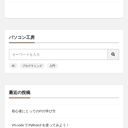
パソコン工房
PC
プログラミング
入門
最近の投稿
初心者にとってのITの学び方
VS code で Python3 を使ってみよう！