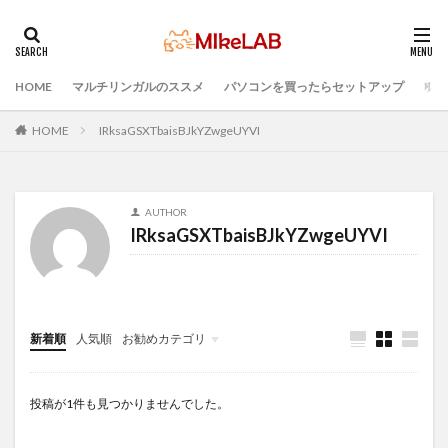
HOME
マルチリンガルのススメ
パソコンを買ったらセットアップ
プロ
タグ
IDE
インストール
どれがいい
選ぶ
HOME
IRksaGSXTbaisBJkYZwgeUYVI
PCセットアップ
初心者
マルチリンガル
プログラミング言語
ブラインドタッチ
PC選択
AUTHOR
ウィルス対策
PC準備
プログラミング準備
IRksaGSXTbaisBJkYZwgeUYVI
セキュリティ対策ソフト
Visual Studio Code
LAN
検索
新着順
人気順
お勧めカテゴリ
Infomation
投稿が1件も見つかりませんでした。