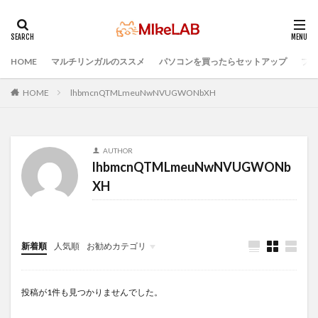
HOME
マルチリンガルのススメ
パソコンを買ったらセットアップ
プロ
タグ
ブラインドタッチ
PC選択
ウィルス対策
HOME
lhbmcnQTMLmeuNwNVUGWONbXH
PC準備
プログラミング準備
セキュリティ対策ソフト
Visual Studio Code
LAN
AUTHOR
IDE
インストール
どれがいい
選ぶ
lhbmcnQTMLmeuNwNVUGWONb
PCセットアップ
初心者
マルチリンガル
XH
プログラミング言語
検索
新着順
人気順
お勧めカテゴリ
Infomation
投稿が1件も見つかりませんでした。