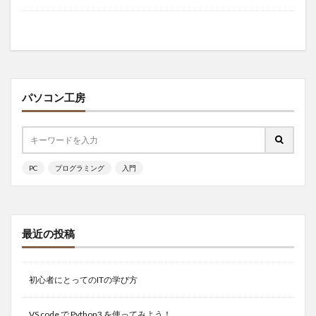
パソコン工房
PC
プログラミング
入門
最近の投稿
初心者にとってのITの学び方
VS code で Python3 を使ってみよう！