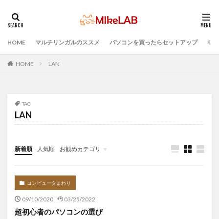
HOME
マルチリンガルのススメ
パソコンを買ったらセットアップ
プロ
タグ
ブラインドタッチ
PC選択
ウィルス対策
HOME
LAN
PC準備
プログラミング準備
セキュリティ対策ソフト
Visual Studio Code
LAN
TAG
IDE
インストール
どれがいい
選ぶ
LAN
PCセットアップ
初心者
マルチリンガル
プログラミング言語
新着順
人気順
お勧めカテゴリ
検索
Infomation
コンピュータまわり
09/10/2020
03/25/2022
超初心者のパソコンの選び